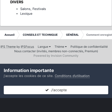
DIVERS
Salons, Festivals
Lexique
Accueil
CONSEILS ET TECHNIQUE
GÉNÉRAL
Comment enregistr
IPS Theme
by
IPSFocus
Langue
Thème
Politique de confidentialité
Nous contacter (invités, membres non-connectés, Premium)
Powered by Invision Community
Information importante
j'accepte les cookies de ce site.
Conditions d’utilisation
J’accepte
Forums
Non lues
Connexion
S’inscrire
Plus