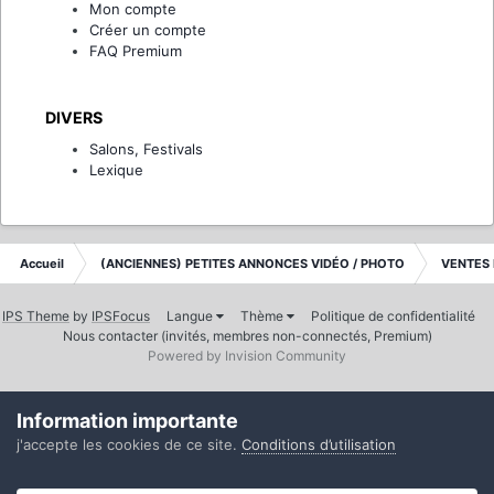
Mon compte
Créer un compte
FAQ Premium
DIVERS
Salons, Festivals
Lexique
Accueil
(ANCIENNES) PETITES ANNONCES VIDÉO / PHOTO
VENTES 
IPS Theme
by
IPSFocus
Langue
Thème
Politique de confidentialité
Nous contacter (invités, membres non-connectés, Premium)
Powered by Invision Community
Information importante
j'accepte les cookies de ce site.
Conditions d’utilisation