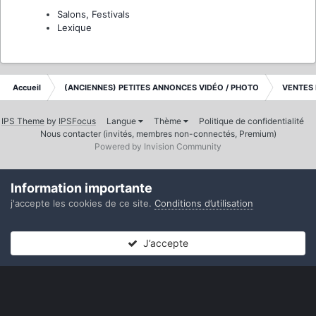
Salons, Festivals
Lexique
Accueil
(ANCIENNES) PETITES ANNONCES VIDÉO / PHOTO
VENTES 
IPS Theme
by
IPSFocus
Langue
Thème
Politique de confidentialité
Nous contacter (invités, membres non-connectés, Premium)
Powered by Invision Community
Information importante
j'accepte les cookies de ce site.
Conditions d’utilisation
J’accepte
Forums
Non lues
Connexion
S’inscrire
Plus