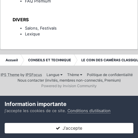
FAQ Premium
DIVERS
Salons, Festivals
Lexique
Accueil
CONSEILS ET TECHNIQUE
LE COIN DES CAMÉRAS CLASSIQ
IPS Theme
by
IPSFocus
Langue
Thème
Politique de confidentialité
Nous contacter (invités, membres non-connectés, Premium)
Powered by Invision Community
Information importante
j'accepte les cookies de ce site.
Conditions d’utilisation
J’accepte
Forums
Non lues
Connexion
S’inscrire
Plus