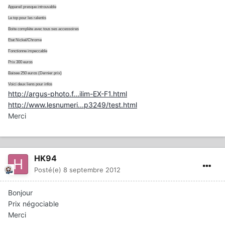
Appareil presque introuvable
Le top pour les ralentis
Boite complète avec tous ses accessoires
Etat Nickel/Chrome
Fonctionne impeccable
Prix 300 euros
Baisee 250 euros (Dernier prix)
Voici deux liens pour infos
http://argus-photo.f...ilim-EX-F1.html
http://www.lesnumeri...p3249/test.html
Merci
HK94
Posté(e)
8 septembre 2012
Bonjour
Prix négociable
Merci