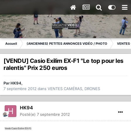
Accueil
(ANCIENNES) PETITES ANNONCES VIDÉO / PHOTO
VENTES
[VENDU] Casio Exilim EX-F1 "Le top pour les
ralentis" Prix 250 euros
Par
HK94
,
7 septembre 2012
dans
VENTES CAMÉRAS, DRONES
HK94
Posté(e)
7 septembre 2012
Vends Casio Exilim EX-F1