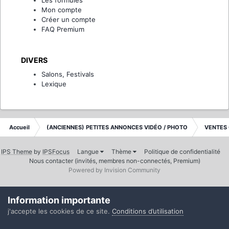
Mon compte
Créer un compte
FAQ Premium
DIVERS
Salons, Festivals
Lexique
Accueil
(ANCIENNES) PETITES ANNONCES VIDÉO / PHOTO
VENTES
IPS Theme
by
IPSFocus
Langue
Thème
Politique de confidentialité
Nous contacter (invités, membres non-connectés, Premium)
Powered by Invision Community
Information importante
j'accepte les cookies de ce site.
Conditions d’utilisation