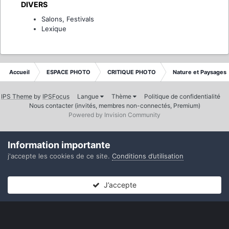
DIVERS
Salons, Festivals
Lexique
Accueil
ESPACE PHOTO
CRITIQUE PHOTO
Nature et Paysages
IPS Theme
by
IPSFocus
Langue
Thème
Politique de confidentialité
Nous contacter (invités, membres non-connectés, Premium)
Powered by Invision Community
Information importante
j'accepte les cookies de ce site.
Conditions d’utilisation
J’accepte
Forums
Non lues
Connexion
S’inscrire
Plus