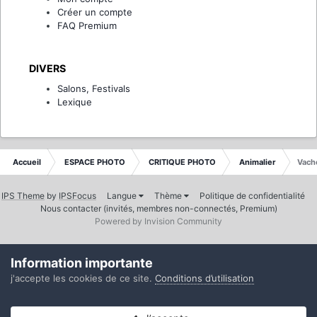
Créer un compte
FAQ Premium
DIVERS
Salons, Festivals
Lexique
Accueil
ESPACE PHOTO
CRITIQUE PHOTO
Animalier
Vach
IPS Theme
by
IPSFocus
Langue
Thème
Politique de confidentialité
Nous contacter (invités, membres non-connectés, Premium)
Powered by Invision Community
Information importante
j'accepte les cookies de ce site.
Conditions d’utilisation