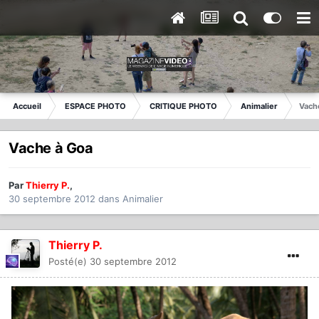
Accueil
ESPACE PHOTO
CRITIQUE PHOTO
Animalier
Vach
Vache à Goa
Par
Thierry P.
,
30 septembre 2012
dans
Animalier
Thierry P.
Posté(e)
30 septembre 2012