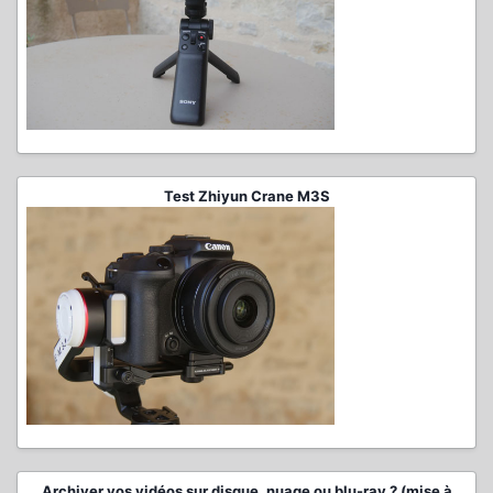
Test Zhiyun Crane M3S
Archiver vos vidéos sur disque, nuage ou blu-ray ? (mise à