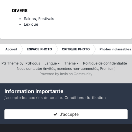
DIVERS
Salons, Festivals
Lexique
Accueil
ESPACE PHOTO
CRITIQUE PHOTO
Photos inclassables
IPS Theme
by
IPSFocus
Langue
Thème
Politique de confidentialité
Nous contacter (invités, membres non-connectés, Premium)
Powered by Invision Community
Information importante
j'accepte les cookies de ce site.
Conditions d’utilisation
J’accepte
Forums
Non lues
Connexion
S’inscrire
Plus