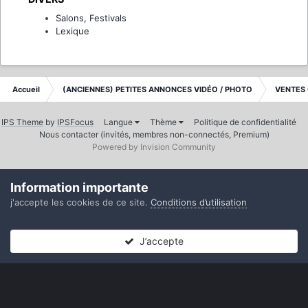
Salons, Festivals
Lexique
Accueil
(ANCIENNES) PETITES ANNONCES VIDÉO / PHOTO
VENTES
IPS Theme
by
IPSFocus
Langue
Thème
Politique de confidentialité
Nous contacter (invités, membres non-connectés, Premium)
Powered by Invision Community
Information importante
j'accepte les cookies de ce site.
Conditions d’utilisation
J’accepte
Forums
Non lues
Connexion
S’inscrire
Plus