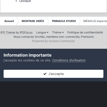
Lexique
Accueil
MONTAGE VIDÉO
PINNACLE STUDIO
[RÉSOLU] Importa
IPS Theme
by
IPSFocus
Langue
Thème
Politique de confidentialité
Nous contacter (invités, membres non-connectés, Premium)
Powered by Invision Community
Information importante
j'accepte les cookies de ce site.
Conditions d’utilisation
J’accepte
Forums
Non lues
Connexion
S’inscrire
Plus