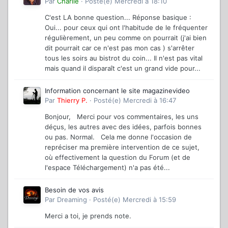
Par
Charlie
·
Posté(e)
Mercredi à 18:10
C'est LA bonne question... Réponse basique :
Oui... pour ceux qui ont l'habitude de le fréquenter
régulièrement, un peu comme on pourrait (j'ai bien
dit pourrait car ce n'est pas mon cas ) s'arrêter
tous les soirs au bistrot du coin... Il n'est pas vital
mais quand il disparaît c'est un grand vide pour...
Information concernant le site magazinevideo
Par
Thierry P.
·
Posté(e)
Mercredi à 16:47
Bonjour, Merci pour vos commentaires, les uns
déçus, les autres avec des idées, parfois bonnes
ou pas. Normal. Cela me donne l'occasion de
repréciser ma première intervention de ce sujet,
où effectivement la question du Forum (et de
l'espace Téléchargement) n'a pas été...
Besoin de vos avis
Par
Dreaming
·
Posté(e)
Mercredi à 15:59
Merci a toi, je prends note.