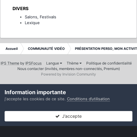
DIVERS
Salons, Festivals
Lexique
Accueil
COMMUNAUTÉ VIDÉO
PRÉSENTATION PERSO, MON ACTIVI
IPS Theme
by
IPSFocus
Langue
Thème
Politique de confidentialité
Nous contacter (invités, membres non-connectés, Premium)
Powered by Invision Community
Information importante
j'accepte les cookies de ce site.
Conditions d’utilisation
J’accepte
Forums
Non lues
Connexion
S’inscrire
Plus