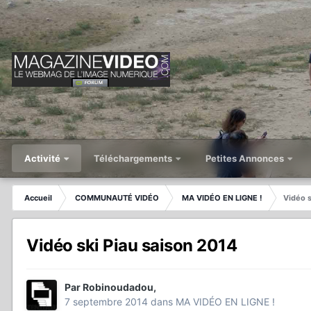
Activité
Téléchargements
Petites Annonces
Accueil
COMMUNAUTÉ VIDÉO
MA VIDÉO EN LIGNE !
Vidéo s
Vidéo ski Piau saison 2014
Par
Robinoudadou
,
7 septembre 2014
dans
MA VIDÉO EN LIGNE !