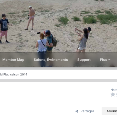
Member Map
Salons, Événements
Support
Plus
ki Piau saison 2014
Note
Partager
Abonn