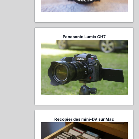
Panasonic Lumix GH7
Recopier des mini-DV sur Mac