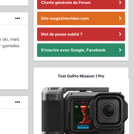
Charte générale du Forum
Site magazinevideo.com
Mot de passe oublié ?
 ski, mais
ûr gamelles
S'inscrire avec Google, Facebook
Test GoPro Mission 1 Pro