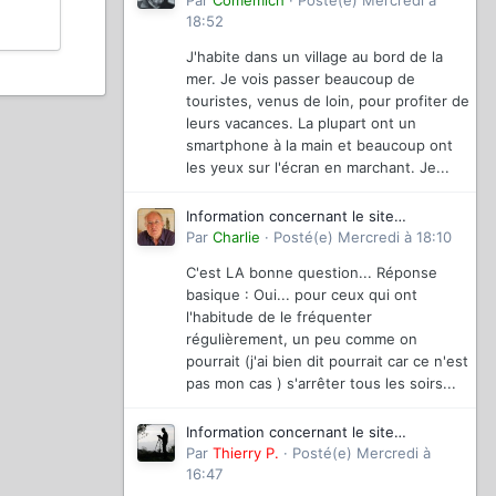
magazinevideo
Par
Comemich
·
Posté(e)
Mercredi à
18:52
J'habite dans un village au bord de la
mer. Je vois passer beaucoup de
touristes, venus de loin, pour profiter de
leurs vacances. La plupart ont un
smartphone à la main et beaucoup ont
les yeux sur l'écran en marchant. Je...
Information concernant le site
magazinevideo
Par
Charlie
·
Posté(e)
Mercredi à 18:10
C'est LA bonne question... Réponse
basique : Oui... pour ceux qui ont
l'habitude de le fréquenter
régulièrement, un peu comme on
pourrait (j'ai bien dit pourrait car ce n'est
pas mon cas ) s'arrêter tous les soirs...
Information concernant le site
magazinevideo
Par
Thierry P.
·
Posté(e)
Mercredi à
16:47