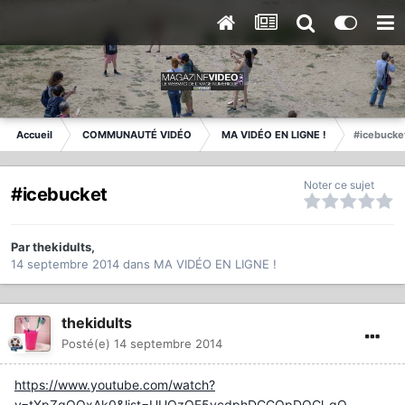
Accueil
COMMUNAUTÉ VIDÉO
MA VIDÉO EN LIGNE !
#icebucke
Noter ce sujet
#icebucket
Par
thekidults
,
14 septembre 2014
dans
MA VIDÉO EN LIGNE !
thekidults
Posté(e)
14 septembre 2014
https://www.youtube.com/watch?
v=tXpZqOOxAk0&list=UUQzOF5vcdphDCCQpDQCl_qQ