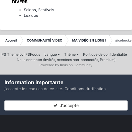
DIVERS
Salons, Festivals
Lexique
Accueil
COMMUNAUTÉ VIDÉO
MA VIDÉO EN LIGNE !
#icebucke
IPS Theme
by
IPSFocus
Langue
Thème
Politique de confidentialité
Nous contacter (invités, membres non-connectés, Premium)
Powered by Invision Community
Information importante
j'accepte les cookies de ce site.
Conditions d’utilisation
J’accepte
Forums
Non lues
Connexion
S’inscrire
Plus