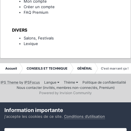
Mon compte
Créer un compte
FAQ Premium
DIVERS
Salons, Festivals
Lexique
Accueil
CONSEILS ET TECHNIQUE
GÉNÉRAL
C'est marrant ça !
IPS Theme
by
IPSFocus
Langue
Thème
Politique de confidentialité
Nous contacter (invités, membres non-connectés, Premium)
Powered by Invision Community
Information importante
j'accepte les cookies de ce site.
Conditions d’utilisation