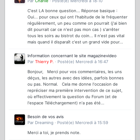
Par
Charlie
·
Posté(e)
Mercredi à 18:10
C'est LA bonne question... Réponse basique :
Oui... pour ceux qui ont l'habitude de le fréquenter
régulièrement, un peu comme on pourrait (j'ai bien
dit pourrait car ce n'est pas mon cas ) s'arrêter
tous les soirs au bistrot du coin... Il n'est pas vital
mais quand il disparaît c'est un grand vide pour...
Information concernant le site magazinevideo
Par
Thierry P.
·
Posté(e)
Mercredi à 16:47
Bonjour, Merci pour vos commentaires, les uns
déçus, les autres avec des idées, parfois bonnes
ou pas. Normal. Cela me donne l'occasion de
repréciser ma première intervention de ce sujet,
où effectivement la question du Forum (et de
l'espace Téléchargement) n'a pas été...
Besoin de vos avis
Par
Dreaming
·
Posté(e)
Mercredi à 15:59
Merci a toi, je prends note.