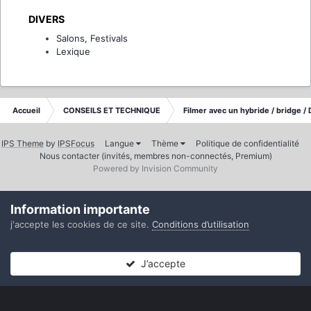
DIVERS
Salons, Festivals
Lexique
Accueil
CONSEILS ET TECHNIQUE
Filmer avec un hybride / bridge /
IPS Theme
by
IPSFocus
Langue
Thème
Politique de confidentialité
Nous contacter (invités, membres non-connectés, Premium)
Powered by Invision Community
Information importante
j'accepte les cookies de ce site.
Conditions d’utilisation
J’accepte
Forums
Non lues
Connexion
S’inscrire
Plus