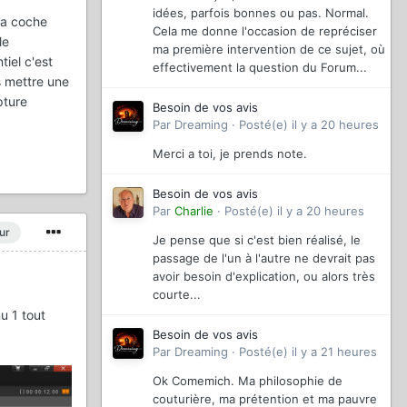
idées, parfois bonnes ou pas. Normal.
 la coche
Cela me donne l'occasion de repréciser
le
ma première intervention de ce sujet, où
tiel c'est
effectivement la question du Forum...
s mettre une
pture
Besoin de vos avis
Par
Dreaming
·
Posté(e)
il y a 20 heures
Merci a toi, je prends note.
Besoin de vos avis
Par
Charlie
·
Posté(e)
il y a 20 heures
ur
Je pense que si c'est bien réalisé, le
passage de l'un à l'autre ne devrait pas
avoir besoin d'explication, ou alors très
courte...
u 1 tout
Besoin de vos avis
Par
Dreaming
·
Posté(e)
il y a 21 heures
Ok Comemich. Ma philosophie de
couturière, ma prétention et ma pauvre