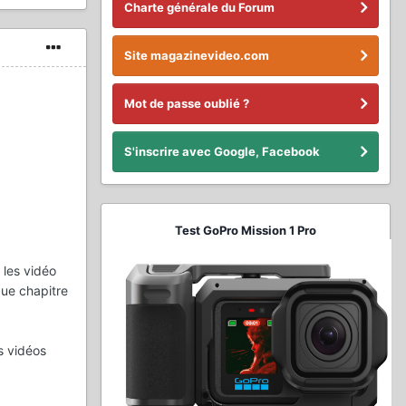
Charte générale du Forum
Site magazinevideo.com
Mot de passe oublié ?
S'inscrire avec Google, Facebook
Test GoPro Mission 1 Pro
 les vidéo
que chapitre
s vidéos