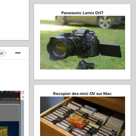
Panasonic Lumix GH7
ur
Recopier des mini-DV sur Mac