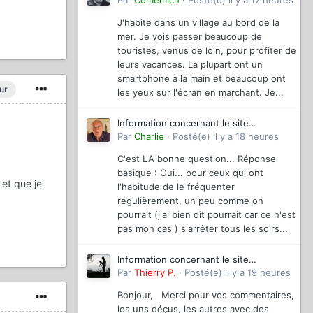
magazinevideo
Par
Comemich
·
Posté(e)
il y a 17 heures
J'habite dans un village au bord de la
mer. Je vois passer beaucoup de
touristes, venus de loin, pour profiter de
leurs vacances. La plupart ont un
smartphone à la main et beaucoup ont
ur
les yeux sur l'écran en marchant. Je...
Information concernant le site
magazinevideo
Par
Charlie
·
Posté(e)
il y a 18 heures
C'est LA bonne question... Réponse
basique : Oui... pour ceux qui ont
 et que je
l'habitude de le fréquenter
régulièrement, un peu comme on
pourrait (j'ai bien dit pourrait car ce n'est
pas mon cas ) s'arrêter tous les soirs...
Information concernant le site
magazinevideo
Par
Thierry P.
·
Posté(e)
il y a 19 heures
Bonjour, Merci pour vos commentaires,
les uns déçus, les autres avec des