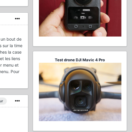
s un bout de
 sur la time
ches la case
t les liens
Test drone DJI Mavic 4 Pro
er menu et
 menu. Pour
ur