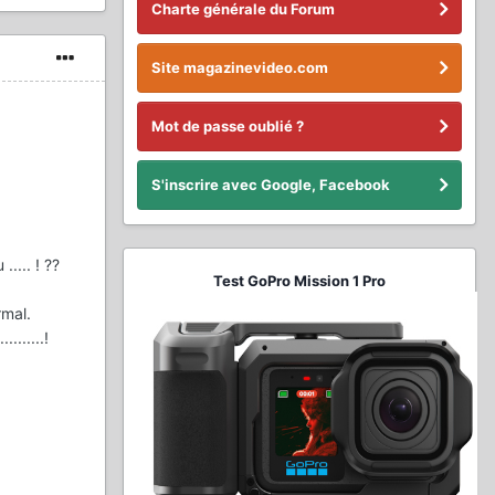
Charte générale du Forum
Site magazinevideo.com
Mot de passe oublié ?
S'inscrire avec Google, Facebook
.... ! ??
Test GoPro Mission 1 Pro
rmal.
.......!