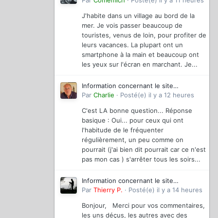
magazinevideo
Par
Comemich
·
Posté(e)
il y a 11 heures
J'habite dans un village au bord de la
mer. Je vois passer beaucoup de
touristes, venus de loin, pour profiter de
leurs vacances. La plupart ont un
smartphone à la main et beaucoup ont
les yeux sur l'écran en marchant. Je...
Information concernant le site
magazinevideo
Par
Charlie
·
Posté(e)
il y a 12 heures
C'est LA bonne question... Réponse
basique : Oui... pour ceux qui ont
l'habitude de le fréquenter
régulièrement, un peu comme on
pourrait (j'ai bien dit pourrait car ce n'est
pas mon cas ) s'arrêter tous les soirs...
Information concernant le site
magazinevideo
Par
Thierry P.
·
Posté(e)
il y a 14 heures
Bonjour, Merci pour vos commentaires,
les uns déçus, les autres avec des