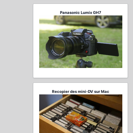
Panasonic Lumix GH7
Recopier des mini-DV sur Mac