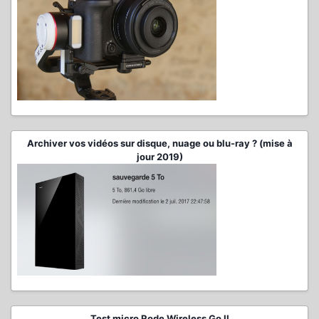
Archiver vos vidéos sur disque, nuage ou blu-ray ? (mise à
jour 2019)
Test micro Rode Wireless Go II