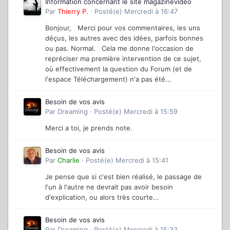
Information concernant le site magazinevideo
Par
Thierry P.
·
Posté(e)
Mercredi à 16:47
Bonjour, Merci pour vos commentaires, les uns
déçus, les autres avec des idées, parfois bonnes
ou pas. Normal. Cela me donne l'occasion de
repréciser ma première intervention de ce sujet,
où effectivement la question du Forum (et de
l'espace Téléchargement) n'a pas été...
Besoin de vos avis
Par
Dreaming
·
Posté(e)
Mercredi à 15:59
Merci a toi, je prends note.
Besoin de vos avis
Par
Charlie
·
Posté(e)
Mercredi à 15:41
Je pense que si c'est bien réalisé, le passage de
l'un à l'autre ne devrait pas avoir besoin
d'explication, ou alors très courte...
Besoin de vos avis
Par
Dreaming
·
Posté(e)
Mercredi à 15:33