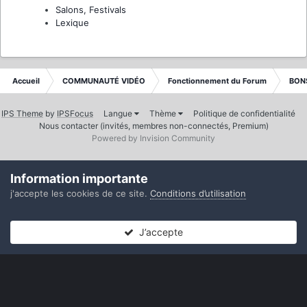
Salons, Festivals
Lexique
Accueil
COMMUNAUTÉ VIDÉO
Fonctionnement du Forum
BON
IPS Theme
by
IPSFocus
Langue
Thème
Politique de confidentialité
Nous contacter (invités, membres non-connectés, Premium)
Powered by Invision Community
Information importante
j'accepte les cookies de ce site.
Conditions d’utilisation
J’accepte
Forums
Non lues
Connexion
S’inscrire
Plus