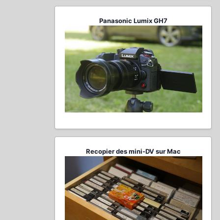
Panasonic Lumix GH7
Recopier des mini-DV sur Mac