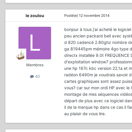
le zoulou
Posté(e)
12 novembre 2014
bonjour à tous j'ai acheté le logi
peu ancien packard bell avec systè
d 820 cadencé 2.80ghz nombre de c
ga 819445pm mémoire 4go type dd
directx installée 9.0t FREQUEN
d'exploitation window7 profession
Membres
une hp 167c kbc version 22.1a et ma
radéon 6490m je voudrais savoir do
40
cartes graphiques sont assez puiss
vous? car sur mon ordi HP avec le 
montage de mes séquences vidéos le
départ de plus avec ce logiciel dans
il de la marque hp dans ce cas il f
au plaisir de vous lire.