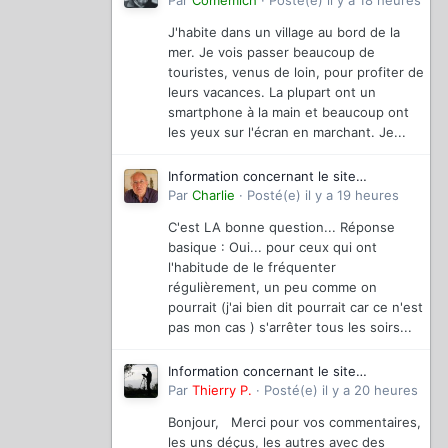
magazinevideo
Par
Comemich
·
Posté(e)
il y a 18 heures
J'habite dans un village au bord de la
mer. Je vois passer beaucoup de
touristes, venus de loin, pour profiter de
leurs vacances. La plupart ont un
smartphone à la main et beaucoup ont
les yeux sur l'écran en marchant. Je...
Information concernant le site
magazinevideo
Par
Charlie
·
Posté(e)
il y a 19 heures
C'est LA bonne question... Réponse
basique : Oui... pour ceux qui ont
l'habitude de le fréquenter
régulièrement, un peu comme on
pourrait (j'ai bien dit pourrait car ce n'est
pas mon cas ) s'arrêter tous les soirs...
Information concernant le site
magazinevideo
Par
Thierry P.
·
Posté(e)
il y a 20 heures
Bonjour, Merci pour vos commentaires,
les uns déçus, les autres avec des