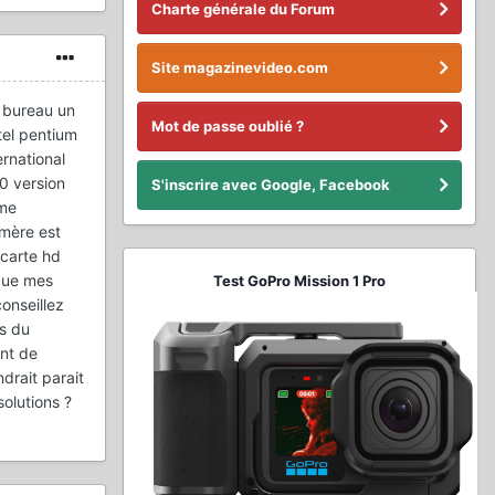
Charte générale du Forum
Site magazinevideo.com
e bureau un
Mot de passe oublié ?
tel pentium
rnational
0 version
S'inscrire avec Google, Facebook
ème
 mère est
 carte hd
 que mes
Test GoPro Mission 1 Pro
onseillez
rs du
int de
drait parait
solutions ?