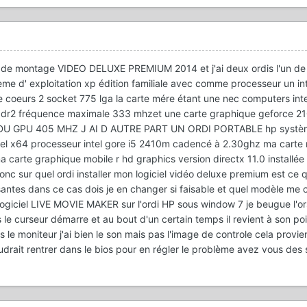
ciel de montage VIDEO DELUXE PREMIUM 2014 et j'ai deux ordis l'un d
me d' exploitation xp édition familiale avec comme processeur un in
oeurs 2 socket 775 lga la carte mére étant une nec computers inte
r2 fréquence maximale 333 mhzet une carte graphique geforce 21
CE DU GPU 405 MHZ J AI D AUTRE PART UN ORDI PORTABLE hp syst
nel x64 processeur intel gore i5 2410m cadencé à 2.30ghz ma carte
 carte graphique mobile r hd graphics version directx 11.0 installée
nc sur quel ordi installer mon logiciel vidéo deluxe premium est ce
antes dans ce cas dois je en changer si faisable et quel modèle me c
logiciel LIVE MOVIE MAKER sur l'ordi HP sous window 7 je beugue l'o
 curseur démarre et au bout d'un certain temps il revient à son po
 le moniteur j'ai bien le son mais pas l'image de controle cela provien
audrait rentrer dans le bios pour en régler le problème avez vous des 