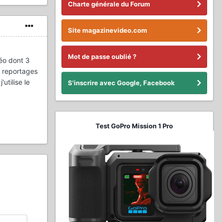
Charte générale du Forum
Site magazinevideo.com
Mot de passe oublié ?
éo dont 3
s reportages
utilise le
S'inscrire avec Google, Facebook
Test GoPro Mission 1 Pro