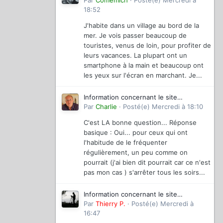
magazinevideo
Par
Comemich
·
Posté(e)
Mercredi à
18:52
J'habite dans un village au bord de la
mer. Je vois passer beaucoup de
touristes, venus de loin, pour profiter de
leurs vacances. La plupart ont un
smartphone à la main et beaucoup ont
les yeux sur l'écran en marchant. Je...
Information concernant le site
magazinevideo
Par
Charlie
·
Posté(e)
Mercredi à 18:10
C'est LA bonne question... Réponse
basique : Oui... pour ceux qui ont
l'habitude de le fréquenter
régulièrement, un peu comme on
pourrait (j'ai bien dit pourrait car ce n'est
pas mon cas ) s'arrêter tous les soirs...
Information concernant le site
magazinevideo
Par
Thierry P.
·
Posté(e)
Mercredi à
16:47