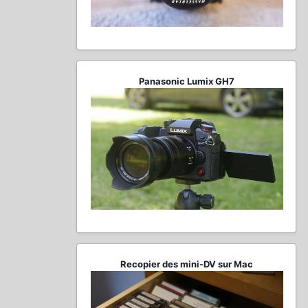
Panasonic Lumix GH7
Recopier des mini-DV sur Mac