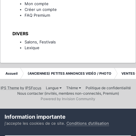
Mon compte
Créer un compte
FAQ Premium
DIVERS
Salons, Festivals
Lexique
Accueil
(ANCIENNES) PETITES ANNONCES VIDÉO / PHOTO
VENTES
IPS Theme
by
IPSFocus
Langue
Thème
Politique de confidentialité
Nous contacter (invités, membres non-connectés, Premium)
Powered by Invision Community
Information importante
j'accepte les cookies de ce site.
Conditions d’utilisation