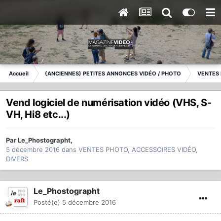
Accueil
(ANCIENNES) PETITES ANNONCES VIDÉO / PHOTO
VENTES 
Vend logiciel de numérisation vidéo (VHS, S-
VH, Hi8 etc...)
Par
Le_Phostographt
,
5 décembre 2016
dans
VENTES PHOTO, ACCESSOIRES VIDÉO,
DIVERS
Le_Phostographt
Posté(e)
5 décembre 2016