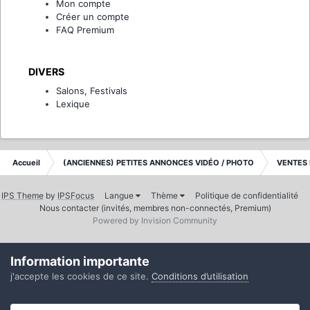
Mon compte
Créer un compte
FAQ Premium
DIVERS
Salons, Festivals
Lexique
Accueil
(ANCIENNES) PETITES ANNONCES VIDÉO / PHOTO
VENTES 
IPS Theme
by
IPSFocus
Langue
Thème
Politique de confidentialité
Nous contacter (invités, membres non-connectés, Premium)
Powered by Invision Community
Information importante
j'accepte les cookies de ce site.
Conditions d’utilisation