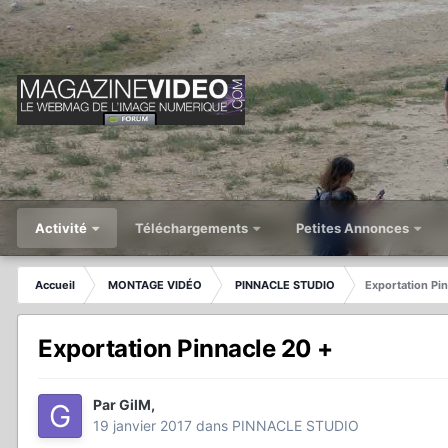
Activité
Téléchargements
Petites Annonces
Accueil
MONTAGE VIDÉO
PINNACLE STUDIO
Exportation Pi
Exportation Pinnacle 20 +
Par
GilM
,
19 janvier 2017
dans
PINNACLE STUDIO