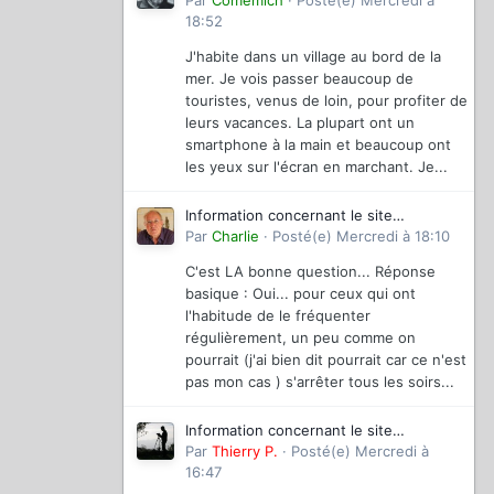
magazinevideo
Par
Comemich
·
Posté(e)
Mercredi à
18:52
J'habite dans un village au bord de la
mer. Je vois passer beaucoup de
touristes, venus de loin, pour profiter de
leurs vacances. La plupart ont un
smartphone à la main et beaucoup ont
les yeux sur l'écran en marchant. Je...
Information concernant le site
magazinevideo
Par
Charlie
·
Posté(e)
Mercredi à 18:10
C'est LA bonne question... Réponse
basique : Oui... pour ceux qui ont
l'habitude de le fréquenter
régulièrement, un peu comme on
pourrait (j'ai bien dit pourrait car ce n'est
pas mon cas ) s'arrêter tous les soirs...
Information concernant le site
magazinevideo
Par
Thierry P.
·
Posté(e)
Mercredi à
16:47