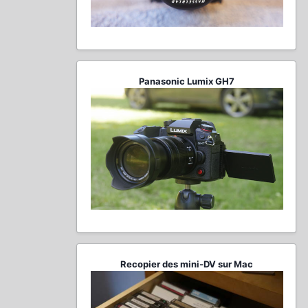
Panasonic Lumix GH7
Recopier des mini-DV sur Mac