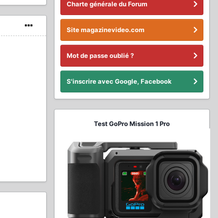
Charte générale du Forum
Site magazinevideo.com
Mot de passe oublié ?
S'inscrire avec Google, Facebook
Test GoPro Mission 1 Pro