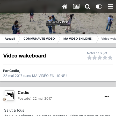
Accueil
COMMUNAUTÉ VIDÉO
MA VIDÉO EN LIGNE !
Video wak
Noter ce sujet
Video wakeboard
Par
Cedio
,
22 mai 2017
dans
MA VIDÉO EN LIGNE !
Cedio
Posté(e)
22 mai 2017
Salut à tous
Je vous présente une petite montage vidéo en drone et go pro