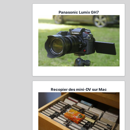
Panasonic Lumix GH7
Recopier des mini-DV sur Mac