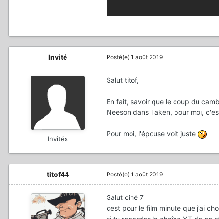
Invité
Posté(e)
1 août 2019
Salut titof,
En fait, savoir que le coup du camb
Neeson dans Taken, pour moi, c'est
Pour moi, l'épouse voit juste
Invités
titof44
Posté(e)
1 août 2019
Salut ciné 7
cest pour le film minute que j’ai choi
si tu regardes la chaîne YT de ce r