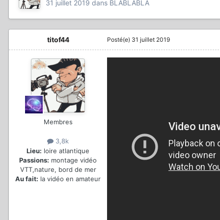
31 juillet 2019
dans
BLABLABLA
titof44
Posté(e)
31 juillet 2019
Membres
3,8k
Lieu:
loire atlantique
Passions:
montage vidéo
VTT,nature, bord de mer
Au fait:
la vidéo en amateur