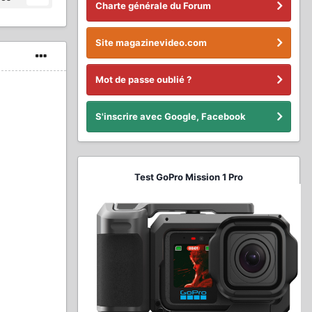
Charte générale du Forum
Site magazinevideo.com
Mot de passe oublié ?
S'inscrire avec Google, Facebook
Test GoPro Mission 1 Pro