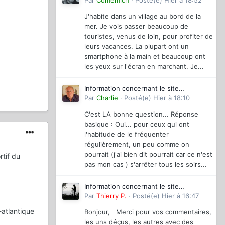
magazinevideo
Par
Comemich
·
Posté(e)
Hier à 18:52
J'habite dans un village au bord de la
mer. Je vois passer beaucoup de
touristes, venus de loin, pour profiter de
leurs vacances. La plupart ont un
smartphone à la main et beaucoup ont
les yeux sur l'écran en marchant. Je...
Information concernant le site
magazinevideo
Par
Charlie
·
Posté(e)
Hier à 18:10
C'est LA bonne question... Réponse
basique : Oui... pour ceux qui ont
l'habitude de le fréquenter
régulièrement, un peu comme on
pourrait (j'ai bien dit pourrait car ce n'est
rtif du
pas mon cas ) s'arrêter tous les soirs...
Information concernant le site
magazinevideo
Par
Thierry P.
·
Posté(e)
Hier à 16:47
-atlantique
Bonjour, Merci pour vos commentaires,
les uns déçus, les autres avec des