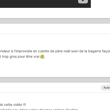
rioleur à l'improviste en culotte de père noël suivi de la bagarre faç
 trop gros pour être vrai
Aute
si cette vidéo !!!
éalisateur tu découvriras d’autres scènes d’action