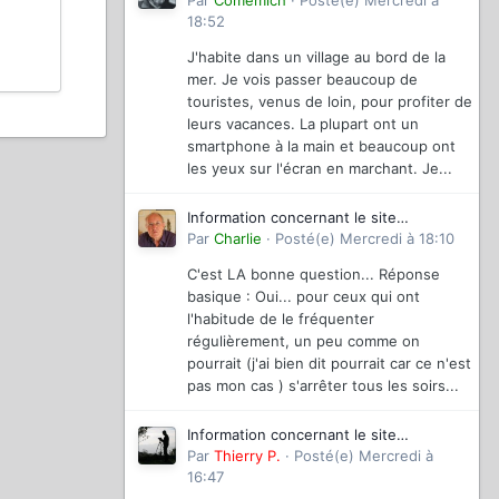
magazinevideo
Par
Comemich
·
Posté(e)
Mercredi à
18:52
J'habite dans un village au bord de la
mer. Je vois passer beaucoup de
touristes, venus de loin, pour profiter de
leurs vacances. La plupart ont un
smartphone à la main et beaucoup ont
les yeux sur l'écran en marchant. Je...
Information concernant le site
magazinevideo
Par
Charlie
·
Posté(e)
Mercredi à 18:10
C'est LA bonne question... Réponse
basique : Oui... pour ceux qui ont
l'habitude de le fréquenter
régulièrement, un peu comme on
pourrait (j'ai bien dit pourrait car ce n'est
pas mon cas ) s'arrêter tous les soirs...
Information concernant le site
magazinevideo
Par
Thierry P.
·
Posté(e)
Mercredi à
16:47