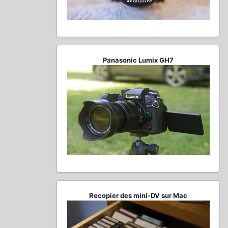
Panasonic Lumix GH7
Recopier des mini-DV sur Mac