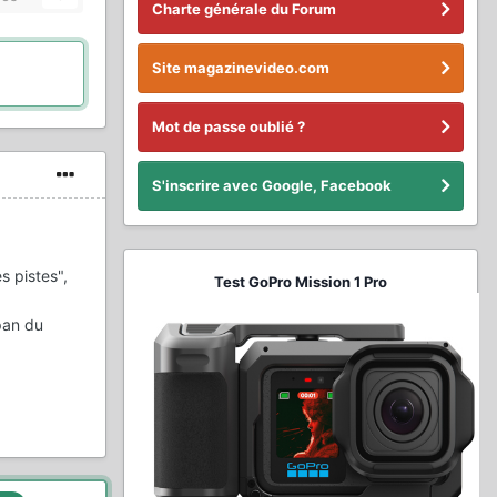
Charte générale du Forum
Site magazinevideo.com
Mot de passe oublié ?
S'inscrire avec Google, Facebook
s pistes",
Test GoPro Mission 1 Pro
 pan du