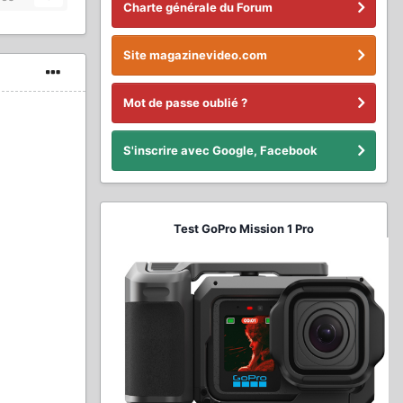
Charte générale du Forum
Site magazinevideo.com
Mot de passe oublié ?
S'inscrire avec Google, Facebook
Test GoPro Mission 1 Pro