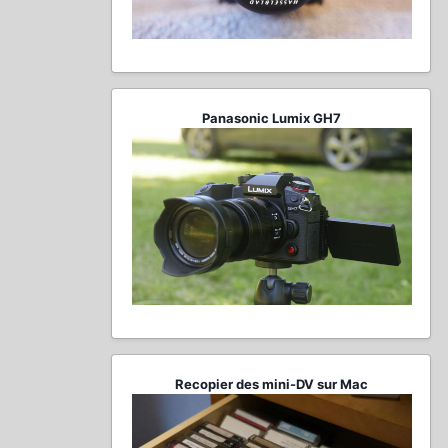
Panasonic Lumix GH7
Recopier des mini-DV sur Mac