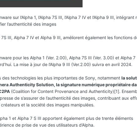
are sur l’Alpha 1, l’Alpha 7S III, l’Alpha 7 IV et l’Alpha 9 III, intégra
fier l’authenticité des images
7S III, Alpha 7 IV et Alpha 9 III, améliorent également les fonctions d
ware pour les Alpha 1 (Ver. 2.00), Alpha 7S III (Ver. 3.00) et Alpha 7 
’hui. La mise à jour de l’Alpha 9 III (Ver.2.00) suivra en avril 2024.
es des technologies les plus importantes de Sony, notamment
la solu
era Authenticity Solution, la signature numérique propriétaire d
 C2PA
(Coalition for Content Provenance and Authenticity)[1]. Ensemb
resse de s’assurer de l’authenticité des images, contribuant aux eff
s créateurs et la société des images manipulées.
lpha 1 et Alpha 7 S III apportent également plus de trente éléments
érience de prise de vue des utilisateurs d’Alpha.