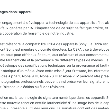
ages dans l’appareil
n engagement à développer la technologie de ses appareils afin d’aide
 faux générés par IA. L’importance de ce sujet ne fait que croître, et
la coopération de l’ensemble de notre industrie.
 est d’étendre la compatibilité C2PA des appareils Sony. La C2PA est 
dont Sony est membre du comité directeur. La C2PA vise à développ
en bout pour offrir aux éditeurs, aux créateurs et aux consommateu
ître l’authenticité et la provenance de différents types de médias. L
développe des spécifications techniques sur la provenance et l’authe
l’historique d’un média. Avec cette mise à jour firmware, les informati
 des Alpha 1, Alpha 9 III, Alpha 7S III et Alpha 7 IV peuvent être prés
 photographes professionnels peuvent ainsi préserver leur signature 
t l’historique d’édition au fil des révisions.
lution est la technologie de signature numérique dans les appareils S
ette nouvelle fonction certifie l’authenticité d’une image lors de la ca
que », préservé au fil des révisions. La signature contient des méta