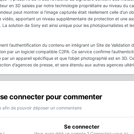
deur en 3D saisies par notre technologie propriétaire au niveau du c
ndeur peut montrer si l’image capturée était réellement celle d’un ob
e vidéo, apportant un niveau supplémentaire de protection et une a
. La solution de Sony est ainsi unique pour les photojournalistes et l
ent l’authentification du contenu en intégrant un Site de Validation 
ion par un logiciel compatible C2PA. Ce service confirme l’authentici
ée par un appareil spécifique et que l’objet photographié est en 3D. C
lection d’agences de presse, et sera étendu aux autres agences ultér
 se connecter pour commenter
 afin de pouvoir déposer un commentaire
Se connecter
e !
Vous avez déjà un compte ? Connectez-vous ici.