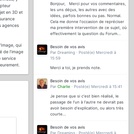
Bonjour, Merci pour vos commentaires,
apteur
les uns déçus, les autres avec des
jet en 3D et
idées, parfois bonnes ou pas. Normal.
ssurance
Cela me donne l'occasion de repréciser
es agences
ma première intervention de ce sujet, où
effectivement la question du Forum...
d’Image, qui
Besoin de vos avis
té de l’image
Par
Dreaming
·
Posté(e)
Mercredi à
e service
15:59
ieurement.
Merci a toi, je prends note.
Besoin de vos avis
Par
Charlie
·
Posté(e)
Mercredi à 15:41
Je pense que si c'est bien réalisé, le
passage de l'un à l'autre ne devrait pas
avoir besoin d'explication, ou alors très
courte...
Besoin de vos avis
Par
Dreaming
·
Posté(e)
Mercredi à