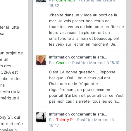
magazinevideo
Par
Comemich
·
Posté(e)
Mercredi à
18:52
J'habite dans un village au bord de la
mer. Je vois passer beaucoup de
touristes, venus de loin, pour profiter de
r la lutte
leurs vacances. La plupart ont un
 sa
smartphone à la main et beaucoup ont
les yeux sur l'écran en marchant. Je...
un projet de
Information concernant le site
er un
magazinevideo
Par
Charlie
·
Posté(e)
Mercredi à 18:10
rs des
a C2PA est
C'est LA bonne question... Réponse
basique : Oui... pour ceux qui ont
nticité des
l'habitude de le fréquenter
ons
régulièrement, un peu comme on
ervée de la
pourrait (j'ai bien dit pourrait car ce n'est
numérique à
pas mon cas ) s'arrêter tous les soirs...
Information concernant le site
ony[2], qui
magazinevideo
Par
Thierry P.
·
Posté(e)
Mercredi à
pture et crée
16:47
données, y