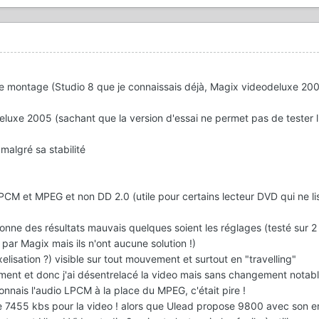
de montage (Studio 8 que je connaissais déjà, Magix videodeluxe 20
eluxe 2005 (sachant que la version d'essai ne permet pas de tester 
 malgré sa stabilité
M et MPEG et non DD 2.0 (utile pour certains lecteur DVD qui ne lis
onne des résultats mauvais quelques soient les réglages (testé sur 2
ar Magix mais ils n'ont aucune solution !)
lisation ?) visible sur tout mouvement et surtout en "travelling"
cement et donc j'ai désentrelacé la video mais sans changement notab
onnais l'audio LPCM à la place du MPEG, c'était pire !
de 7455 kbs pour la video ! alors que Ulead propose 9800 avec son e