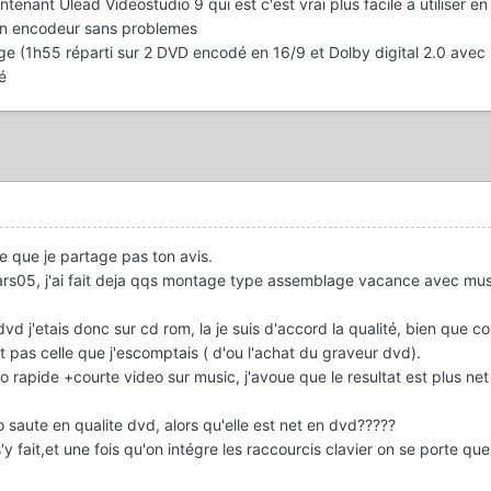
maintenant Ulead Videostudio 9 qui est c'est vrai plus facile à utiliser 
 un encodeur sans problemes
age (1h55 réparti sur 2 DVD encodé en 16/9 et Dolby digital 2.0 avec
é
ire que je partage pas ton avis.
rs05, j'ai fait deja qqs montage type assemblage vacance avec musi
vd j'etais donc sur cd rom, la je suis d'accord la qualité, bien que co
ait pas celle que j'escomptais ( d'ou l'achat du graveur dvd).
to rapide +courte video sur music, j'avoue que le resultat est plus ne
saute en qualite dvd, alors qu'elle est net en dvd?????
'y fait,et une fois qu'on intégre les raccourcis clavier on se porte qu