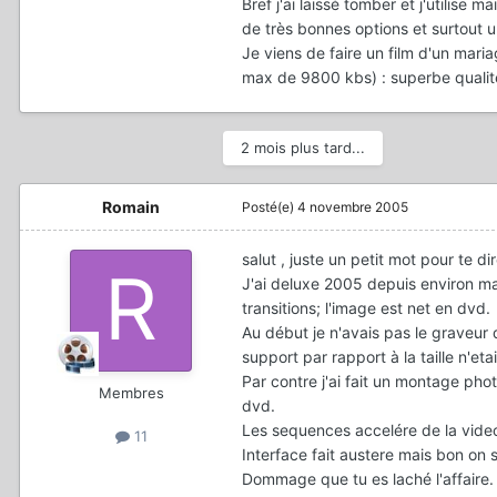
Bref j'ai laissé tomber et j'utilise 
de très bonnes options et surtout
Je viens de faire un film d'un mari
max de 9800 kbs) : superbe qualit
2 mois plus tard...
Romain
Posté(e)
4 novembre 2005
salut , juste un petit mot pour te d
J'ai deluxe 2005 depuis environ ma
transitions; l'image est net en dvd.
Au début je n'avais pas le graveur d
support par rapport à la taille n'et
Par contre j'ai fait un montage pho
Membres
dvd.
Les sequences accelére de la video 
11
Interface fait austere mais bon on s
Dommage que tu es laché l'affaire.