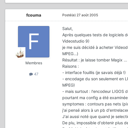
fcouma
Posté(e)
27 août 2005
Salut,
Après quelques tests de logiciels 
Videostudio 9)
je me suis décidé à acheter Videod
MPEG...)
Résultat : je laisse tomber Magix ...
Membres
Raisons :
- interface fouillis (je savais déjà !)
47
- encodage du son seulement en LPC
MPEG)
- mais surtout : l'encodeur LIGOS d
pourtant ma config a été examinée p
symptomes : contours pas nets (pixe
j'ai pensé alors à un pb d'entrela
J'ai aussi noté que quand je selecti
De plu, impossible d'obtenir plus 