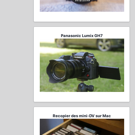
Panasonic Lumix GH7
Recopier des mini-DV sur Mac