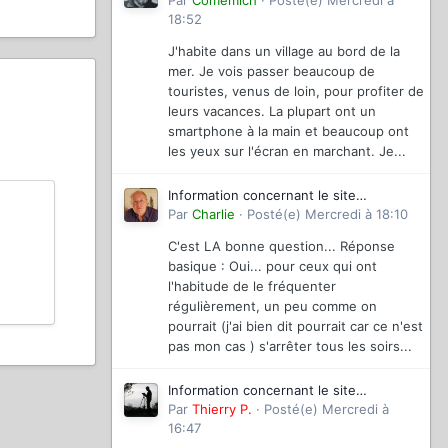
magazinevideo
Par
Comemich
·
Posté(e)
Mercredi à
18:52
J'habite dans un village au bord de la
mer. Je vois passer beaucoup de
touristes, venus de loin, pour profiter de
leurs vacances. La plupart ont un
smartphone à la main et beaucoup ont
les yeux sur l'écran en marchant. Je...
Information concernant le site
magazinevideo
Par
Charlie
·
Posté(e)
Mercredi à 18:10
C'est LA bonne question... Réponse
basique : Oui... pour ceux qui ont
l'habitude de le fréquenter
régulièrement, un peu comme on
pourrait (j'ai bien dit pourrait car ce n'est
pas mon cas ) s'arrêter tous les soirs...
Information concernant le site
magazinevideo
Par
Thierry P.
·
Posté(e)
Mercredi à
16:47