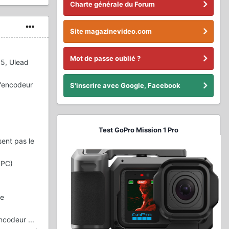
Charte générale du Forum
Site magazinevideo.com
Mot de passe oublié ?
05, Ulead
l'encodeur
S'inscrire avec Google, Facebook
Test GoPro Mission 1 Pro
ent pas le
 PC)
le
ncodeur ...