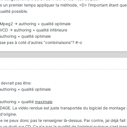
ns un premier temps appliquer ta méthode, =D> l'important étant que
ualité possible.
Mpeg2 -> authoring + qualité optimale
VCD -> authoring + qualité inférieure
authoring + qualité optimale
sse pas à coté d'autres "combinaisons"? #-o
 devrait pas être:
authoring + qualité
optimale
'authoring +
qualité
maximale
AGE. La vidéo rendue est juste transportée du logiciel de montage s
d'origine.
 Je ne peux donc pas te renseigner là-dessus. Par contre, jai déjà fait
n dvd) sur CD. Ca n'a pas la qualité de l'original puisque c'est tr