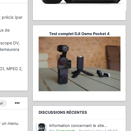
t précis (par
lus de
Test complet DJI Osmo Pocket 4
escope DV,
 demeurera
EG1, MPEG 2,
ur
DISCUSSIONS RÉCENTES
ir un menu.
Information concernant le site