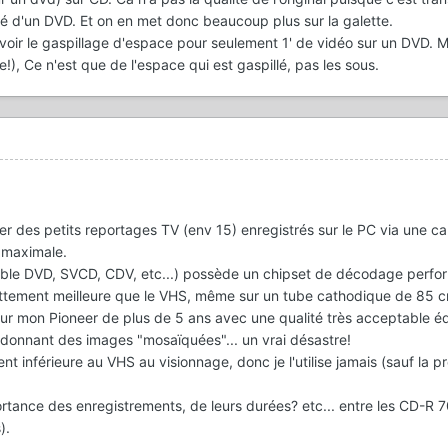
té d'un DVD. Et on en met donc beaucoup plus sur la galette.
e voir le gaspillage d'espace pour seulement 1' de vidéo sur un DVD. 
!), Ce n'est que de l'espace qui est gaspillé, pas les sous.
ver des petits reportages TV (env 15) enregistrés sur le PC via une c
é maximale.
ible DVD, SVCD, CDV, etc...) possède un chipset de décodage perfor
 nettement meilleure que le VHS, même sur un tube cathodique de 85 
 sur mon Pioneer de plus de 5 ans avec une qualité très acceptable é
 donnant des images "mosaïquées"... un vrai désastre!
t inférieure au VHS au visionnage, donc je l'utilise jamais (sauf la p
ortance des enregistrements, de leurs durées? etc... entre les CD-R 
).