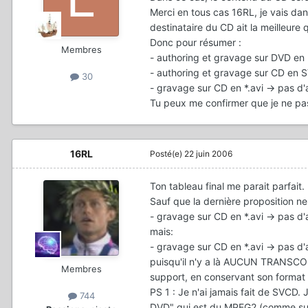
Merci en tous cas 16RL, je vais da
destinataire du CD ait la meilleure q
Donc pour résumer :
Membres
- authoring et gravage sur DVD en 
- authoring et gravage sur CD en S
30
- gravage sur CD en *.avi -> pas d'
Tu peux me confirmer que je ne pa
16RL
Posté(e)
22 juin 2006
Ton tableau final me parait parfait.
Sauf que la dernière proposition ne
- gravage sur CD en *.avi -> pas d'
mais:
- gravage sur CD en *.avi -> pas d
puisqu'il n'y a là AUCUN TRANSCOD
Membres
support, en conservant son format 
PS 1 : Je n'ai jamais fait de SVCD.
744
DVD" qui est du MPEG2 (comme sur u