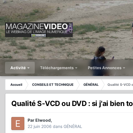
Activité
Téléchargements
Petites Annonces
Accueil
CONSEILS ET TECHNIQUE
GÉNÉRAL
Qualité S-VCD ou
Qualité S-VCD ou DVD : si j'ai bien t
Par
Elwood
,
22 juin 2006
dans
GÉNÉRAL