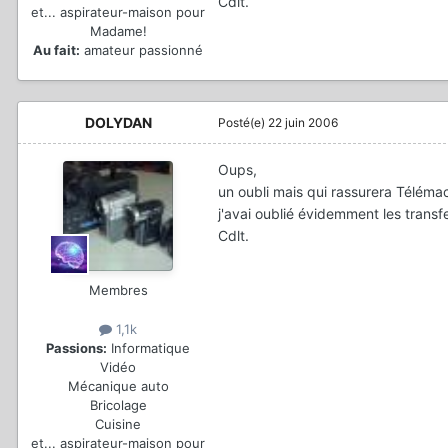
Cdlt.
et... aspirateur-maison pour
Madame!
Au fait:
amateur passionné
DOLYDAN
Posté(e)
22 juin 2006
Oups,
un oubli mais qui rassurera Téléma
j'avai oublié évidemment les transf
Cdlt.
Membres
1,1k
Passions:
Informatique
Vidéo
Mécanique auto
Bricolage
Cuisine
et... aspirateur-maison pour