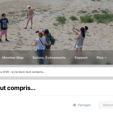
Member Map
Salons, Événements
Support
Plus
 DVD : si j'ai bien tout compris...
out compris...
Partager
Abonn