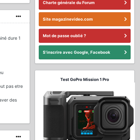
Charte générale du Forum
Site magazinevideo.com
Mot de passe oublié ?
miné dure 1
S'inscrire avec Google, Facebook
eu
Test GoPro Mission 1 Pro
ut pas etre
raver des