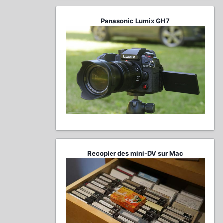
Panasonic Lumix GH7
Recopier des mini-DV sur Mac