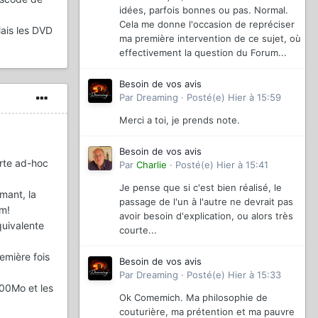
idées, parfois bonnes ou pas. Normal.
Cela me donne l'occasion de repréciser
Mais les DVD
ma première intervention de ce sujet, où
effectivement la question du Forum...
Besoin de vos avis
Par
Dreaming
·
Posté(e)
Hier à 15:59
Merci a toi, je prends note.
Besoin de vos avis
arte ad-hoc
Par
Charlie
·
Posté(e)
Hier à 15:41
Je pense que si c'est bien réalisé, le
mant, la
passage de l'un à l'autre ne devrait pas
cm!
avoir besoin d'explication, ou alors très
quivalente
courte...
remière fois
Besoin de vos avis
Par
Dreaming
·
Posté(e)
Hier à 15:33
700Mo et les
Ok Comemich. Ma philosophie de
couturière, ma prétention et ma pauvre