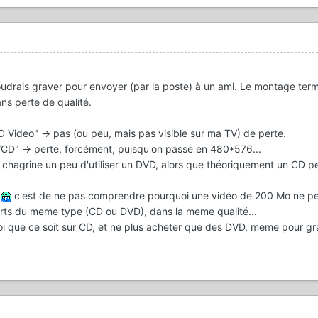
voudrais graver pour envoyer (par la poste) à un ami. Le montage ter
ans perte de qualité.
Video" -> pas (ou peu, mais pas visible sur ma TV) de perte.
D" -> perte, forcément, puisqu'on passe en 480*576...
chagrine un peu d'utiliser un DVD, alors que théoriquement un CD p
é
c'est de ne pas comprendre pourquoi une vidéo de 200 Mo ne pe
rts du meme type (CD ou DVD), dans la meme qualité...
uoi que ce soit sur CD, et ne plus acheter que des DVD, meme pour g