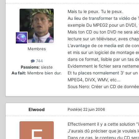
Mais tu le peux. Tu le peux.
Au lieu de transformer ta vidéo de 
exemple Du MPEG2 pour un DVD), tu
Mais ton CD ou ton DVD ne sera a
lecture sur un téléviseur, aves chapit
L'avantage de ce media est de cons
Membres
et mis sur un logiciel de montage 
dans ce format, lisible par un tas d
744
Evidemment le fichier sera nettemen
Passions:
sieste
Et tu places normalement
3' sur un
Au fait:
Membre bien dur.
MPEG4, DIVX, WMV, etc...
Sous Nero:
Créer un CD de donnée
Elwood
Posté(e)
22 juin 2006
Effectivement il y a cette solution 
J'aurais dû préciser que je voulais 
Dans ce cas, le contenu du CD ser