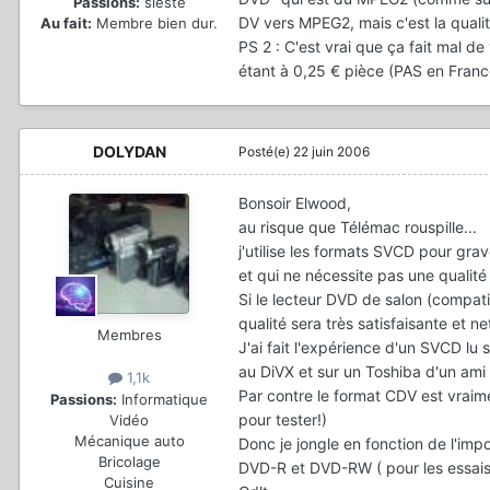
Passions:
sieste
DV vers MPEG2, mais c'est la quali
Au fait:
Membre bien dur.
PS 2 : C'est vrai que ça fait mal d
étant à 0,25 € pièce (PAS en France
DOLYDAN
Posté(e)
22 juin 2006
Bonsoir Elwood,
au risque que Télémac rouspille...
j'utilise les formats SVCD pour gra
et qui ne nécessite pas une qualit
Si le lecteur DVD de salon (compat
qualité sera très satisfaisante et
Membres
J'ai fait l'expérience d'un SVCD lu
au DiVX et sur un Toshiba d'un ami
1,1k
Par contre le format CDV est vraimen
Passions:
Informatique
pour tester!)
Vidéo
Mécanique auto
Donc je jongle en fonction de l'imp
Bricolage
DVD-R et DVD-RW ( pour les essais
Cuisine