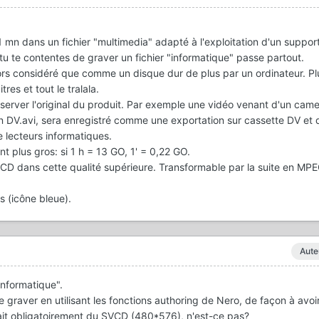
1 mn dans un fichier "
multimedia
" adapté à l'exploitation d'un suppor
 te contentes de graver un fichier "
informatique
" passe partout.
lors considéré que comme un
disque dur
de plus par un ordinateur. P
res et tout le tralala.
erver l'
original du produit.
Par exemple une vidéo venant d'un cam
en DV.avi, sera enregistré comme une exportation sur cassette DV et
e lecteurs informatiques.
t plus gros: si 1 h = 13 GO, 1' = 0,22 GO.
 CD dans cette qualité supérieure
. Transformable par la suite en MP
s
(icône bleue).
Aute
"informatique".
le graver en utilisant les fonctions authoring de Nero, de façon à avo
ait obligatoirement du SVCD (480*576), n'est-ce pas?