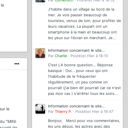
magazinevideo
Par
Comemich
·
Posté(e)
Hier à 18:52
 le
J'habite dans un village au bord de la
mer. Je vois passer beaucoup de
touristes, venus de loin, pour profiter de
leurs vacances. La plupart ont un
smartphone à la main et beaucoup ont
les yeux sur l'écran en marchant. Je...
Information concernant le site
magazinevideo
Par
Charlie
·
Posté(e)
Hier à 18:10
C'est LA bonne question... Réponse
basique : Oui... pour ceux qui ont
l'habitude de le fréquenter
régulièrement, un peu comme on
pourrait (j'ai bien dit pourrait car ce n'est
pas mon cas ) s'arrêter tous les soirs...
Information concernant le site
ur le
magazinevideo
Par
Thierry P.
·
Posté(e)
Hier à 16:47
Bonjour, Merci pour vos commentaires,
 du "MINI
les uns déçus, les autres avec des
anscodé de