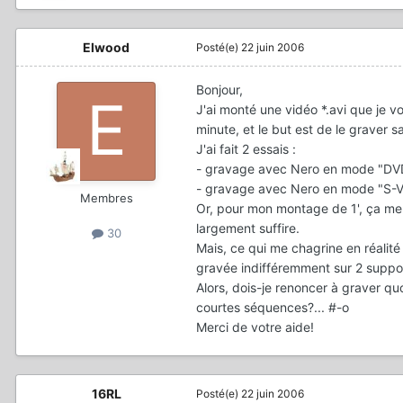
Elwood
Posté(e)
22 juin 2006
Bonjour,
J'ai monté une vidéo *.avi que je 
minute, et le but est de le graver s
J'ai fait 2 essais :
- gravage avec Nero en mode "DVD 
- gravage avec Nero en mode "S-VC
Membres
Or, pour mon montage de 1', ça me 
largement suffire.
30
Mais, ce qui me chagrine en réalit
gravée indifféremment sur 2 suppo
Alors, dois-je renoncer à graver q
courtes séquences?... #-o
Merci de votre aide!
16RL
Posté(e)
22 juin 2006