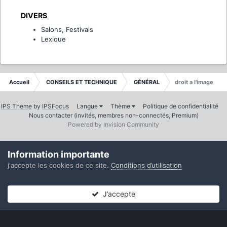
DIVERS
Salons, Festivals
Lexique
Accueil
CONSEILS ET TECHNIQUE
GÉNÉRAL
droit a l'image
IPS Theme
by
IPSFocus
Langue
Thème
Politique de confidentialité
Nous contacter (invités, membres non-connectés, Premium)
Powered by Invision Community
Information importante
j'accepte les cookies de ce site.
Conditions d’utilisation
J’accepte
Forums
Non lues
Connexion
S’inscrire
Plus