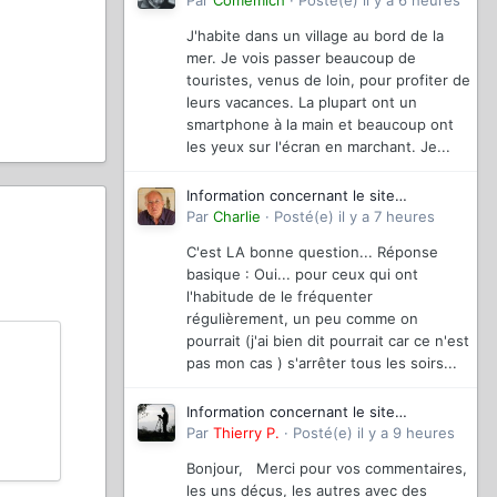
magazinevideo
Par
Comemich
·
Posté(e)
il y a 6 heures
J'habite dans un village au bord de la
mer. Je vois passer beaucoup de
touristes, venus de loin, pour profiter de
leurs vacances. La plupart ont un
smartphone à la main et beaucoup ont
les yeux sur l'écran en marchant. Je...
Information concernant le site
magazinevideo
Par
Charlie
·
Posté(e)
il y a 7 heures
C'est LA bonne question... Réponse
basique : Oui... pour ceux qui ont
l'habitude de le fréquenter
régulièrement, un peu comme on
pourrait (j'ai bien dit pourrait car ce n'est
pas mon cas ) s'arrêter tous les soirs...
Information concernant le site
magazinevideo
Par
Thierry P.
·
Posté(e)
il y a 9 heures
Bonjour, Merci pour vos commentaires,
les uns déçus, les autres avec des