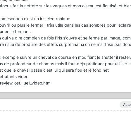
ocus fait la netteté sur les vagues et mon oiseau est floutisé, et bien 
caméscopen c'est un iris éléctronique
uvrir ou plus le fermer : très utile dans les cas sombres pour "éclaire
ur en le fermant.
on qui va dire combien de fois l'iris s'ouvre et se ferme par image, co
e risue de produire des effets surprennat si on ne mairtrise pas don
ar exemple suivre un cheval de course en modifiant le shutter il rester
us de profondeur de champs mais il faut déjà pratiquer pour utiliser c
t que le cheval passe c'est lui qui sera flou et le fond net
débutants vidéo
view.lost...ueil_video.html
Aute