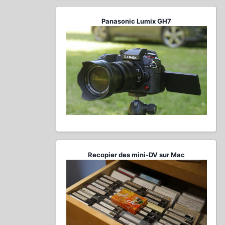
Panasonic Lumix GH7
Recopier des mini-DV sur Mac