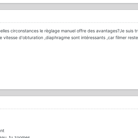
uelles circonstances le règlage manuel offre des avantages?Je suis t
itesse d'obturation ,diaphragme sont intéressants ,car filmer rest
ent
seau, tu zoomes