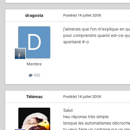
dragosta
Posté(e)
14 juillet 2006
j'aimerais que l'on m'explique en q
pour comprendre quand est-ce-que v
spontané #-o
Membre
100
Télémac
Posté(e)
14 juillet 2006
Salut
heu réponse très simple
lorsque les automatismes décroch
tu veux faire un cadrage sur un oi