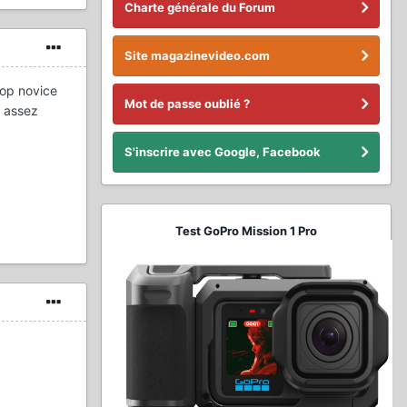
Charte générale du Forum
Site magazinevideo.com
rop novice
Mot de passe oublié ?
e assez
S'inscrire avec Google, Facebook
Test GoPro Mission 1 Pro