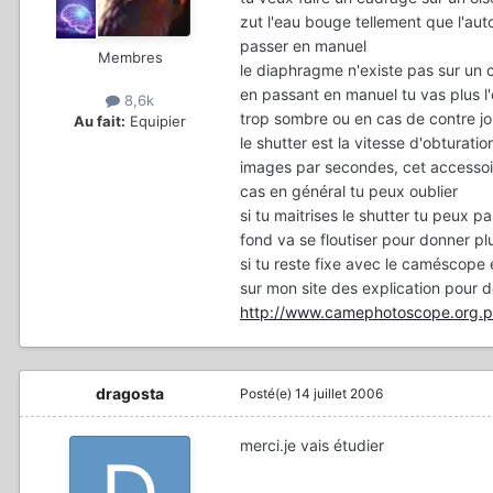
zut l'eau bouge tellement que l'autof
passer en manuel
Membres
le diaphragme n'existe pas sur un 
en passant en manuel tu vas plus l'o
8,6k
trop sombre ou en cas de contre jo
Au fait:
Equipier
le shutter est la vitesse d'obturati
images par secondes, cet accessoir
cas en général tu peux oublier
si tu maitrises le shutter tu peux p
fond va se floutiser pour donner pl
si tu reste fixe avec le caméscope e
sur mon site des explication pour 
http://www.camephotoscope.org.pre
dragosta
Posté(e)
14 juillet 2006
merci.je vais étudier