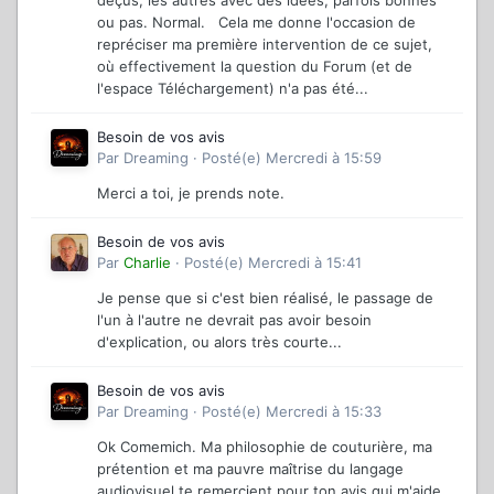
déçus, les autres avec des idées, parfois bonnes
ou pas. Normal. Cela me donne l'occasion de
repréciser ma première intervention de ce sujet,
où effectivement la question du Forum (et de
l'espace Téléchargement) n'a pas été...
Besoin de vos avis
Par
Dreaming
·
Posté(e)
Mercredi à 15:59
Merci a toi, je prends note.
Besoin de vos avis
Par
Charlie
·
Posté(e)
Mercredi à 15:41
Je pense que si c'est bien réalisé, le passage de
l'un à l'autre ne devrait pas avoir besoin
d'explication, ou alors très courte...
Besoin de vos avis
Par
Dreaming
·
Posté(e)
Mercredi à 15:33
Ok Comemich. Ma philosophie de couturière, ma
prétention et ma pauvre maîtrise du langage
audiovisuel te remercient pour ton avis qui m'aide