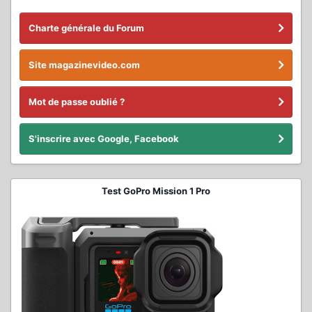
Charte générale du Forum
Site magazinevideo.com
Mot de passe oublié ?
S'inscrire avec Google, Facebook
Test GoPro Mission 1 Pro