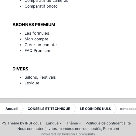
Comparatif de caméras
Comparatif photo
ABONNÉS PREMIUM
Les formules
Mon compte
Créer un compte
FAQ Premium
DIVERS
Salons, Festivals
Lexique
Accueil
CONSEILS ET TECHNIQUE
LE COIN DES NULS
camesco
IPS Theme
by
IPSFocus
Langue
Thème
Politique de confidentialité
Nous contacter (invités, membres non-connectés, Premium)
Powered by Invision Community