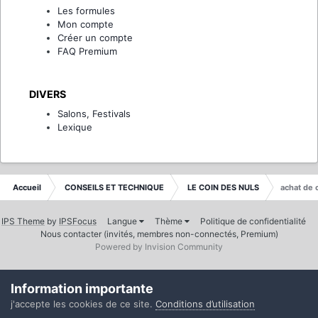
Les formules
Mon compte
Créer un compte
FAQ Premium
DIVERS
Salons, Festivals
Lexique
Accueil
CONSEILS ET TECHNIQUE
LE COIN DES NULS
achat de
IPS Theme
by
IPSFocus
Langue
Thème
Politique de confidentialité
Nous contacter (invités, membres non-connectés, Premium)
Powered by Invision Community
Information importante
j'accepte les cookies de ce site.
Conditions d’utilisation