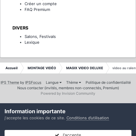
Créer un compte
FAQ Premium
DIVERS
Salons, Festivals
Lexique
Accueil
MONTAGE VIDÉO
MAGIX VIDEO DELUXE
video au rale
IPS Theme
by
IPSFocus
Langue
Thème
Politique de confidentialité
Nous contacter (invités, membres non-connectés, Premium)
Powered by Invision Community
Information importante
j'accepte les cookies de ce site.
Conditions d’utilisation
J’accepte