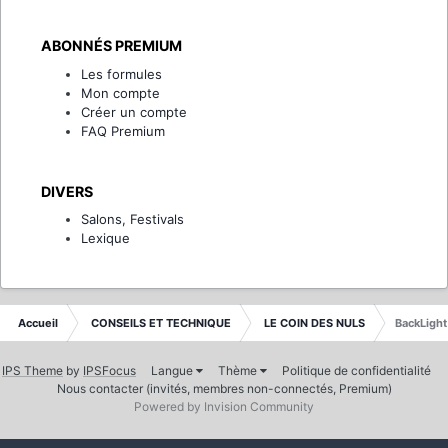
ABONNÉS PREMIUM
Les formules
Mon compte
Créer un compte
FAQ Premium
DIVERS
Salons, Festivals
Lexique
Accueil
CONSEILS ET TECHNIQUE
LE COIN DES NULS
BackLight
IPS Theme
by
IPSFocus
Langue
Thème
Politique de confidentialité
Nous contacter (invités, membres non-connectés, Premium)
Powered by Invision Community