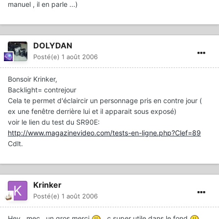
manuel , il en parle ...)
DOLYDAN
Posté(e)
1 août 2006
Bonsoir Krinker,
Backlight= contrejour
Cela te permet d'éclaircir un personnage pris en contre jour (
ex une fenêtre derrière lui et il apparait sous exposé)
voir le lien du test du SR90E:
http://www.magazinevideo.com/tests-en-ligne.php?Clef=89
Cdlt.
Krinker
Posté(e)
1 août 2006
Hey , mec , un gros merci
, c super utile dans le fond
...