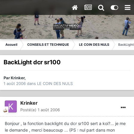
Accueil
CONSEILS ET TECHNIQUE
LE COIN DES NULS
BackLight
BackLight dcr sr100
Par
Krinker
,
1 août 2006
dans
LE COIN DES NULS
Krinker
Posté(e)
1 août 2006
Bonjour , la fonction backlight du dcr sr100 sert a koi?... je me
le demande , merci beaucoup ... (PS : nul part dans mon