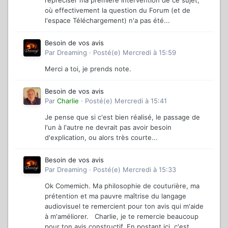
repréciser ma première intervention de ce sujet,
où effectivement la question du Forum (et de
l'espace Téléchargement) n'a pas été...
Besoin de vos avis
Par
Dreaming
·
Posté(e)
Mercredi à 15:59
Merci a toi, je prends note.
Besoin de vos avis
Par
Charlie
·
Posté(e)
Mercredi à 15:41
Je pense que si c'est bien réalisé, le passage de
l'un à l'autre ne devrait pas avoir besoin
d'explication, ou alors très courte...
Besoin de vos avis
Par
Dreaming
·
Posté(e)
Mercredi à 15:33
Ok Comemich. Ma philosophie de couturière, ma
prétention et ma pauvre maîtrise du langage
audiovisuel te remercient pour ton avis qui m'aide
à m'améliorer. Charlie, je te remercie beaucoup
pour ton avis constructif. En postant ici, c'est