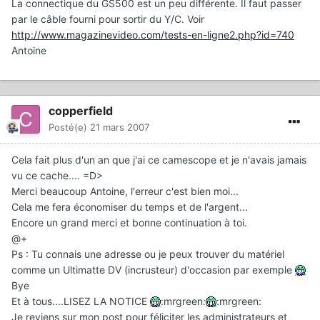
La connectique du GS500 est un peu différente. Il faut passer
par le câble fourni pour sortir du Y/C. Voir
http://www.magazinevideo.com/tests-en-ligne2.php?id=740
Antoine
copperfield
Posté(e)
21 mars 2007
Cela fait plus d'un an que j'ai ce camescope et je n'avais jamais
vu ce cache.... =D>
Merci beaucoup Antoine, l'erreur c'est bien moi...
Cela me fera économiser du temps et de l'argent...
Encore un grand merci et bonne continuation à toi.
@+
Ps : Tu connais une adresse ou je peux trouver du matériel
comme un Ultimatte DV (incrusteur) d'occasion par exemple
Bye
Et à tous....LISEZ LA NOTICE
:mrgreen:
:mrgreen:
Je reviens sur mon post pour féliciter les administrateurs et