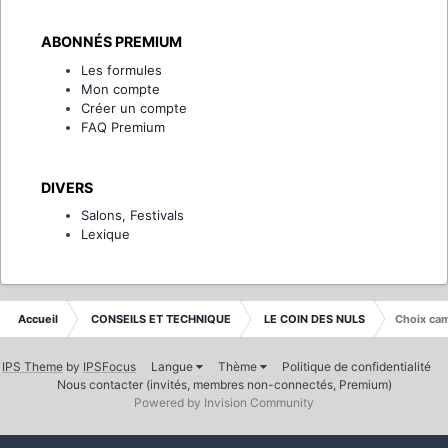
ABONNÉS PREMIUM
Les formules
Mon compte
Créer un compte
FAQ Premium
DIVERS
Salons, Festivals
Lexique
Accueil
CONSEILS ET TECHNIQUE
LE COIN DES NULS
Choix cam
IPS Theme
by
IPSFocus
Langue
Thème
Politique de confidentialité
Nous contacter (invités, membres non-connectés, Premium)
Powered by Invision Community