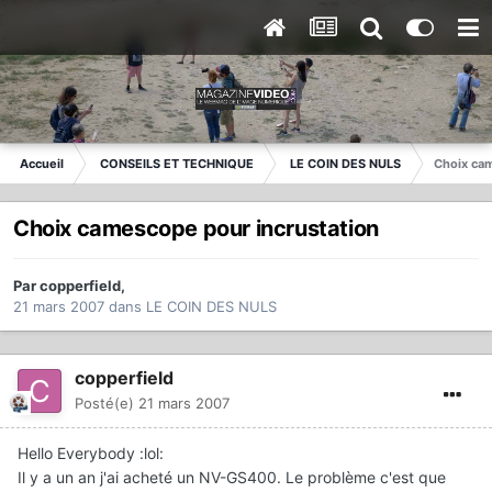
Accueil
CONSEILS ET TECHNIQUE
LE COIN DES NULS
Choix cam
Choix camescope pour incrustation
Par
copperfield
,
21 mars 2007
dans
LE COIN DES NULS
copperfield
Posté(e)
21 mars 2007
Hello Everybody :lol:
Il y a un an j'ai acheté un NV-GS400. Le problème c'est que