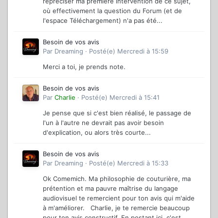
repréciser ma première intervention de ce sujet,
où effectivement la question du Forum (et de
l'espace Téléchargement) n'a pas été...
Besoin de vos avis
Par
Dreaming
·
Posté(e)
Mercredi à 15:59
Merci a toi, je prends note.
Besoin de vos avis
Par
Charlie
·
Posté(e)
Mercredi à 15:41
Je pense que si c'est bien réalisé, le passage de
l'un à l'autre ne devrait pas avoir besoin
d'explication, ou alors très courte...
Besoin de vos avis
Par
Dreaming
·
Posté(e)
Mercredi à 15:33
Ok Comemich. Ma philosophie de couturière, ma
prétention et ma pauvre maîtrise du langage
audiovisuel te remercient pour ton avis qui m'aide
à m'améliorer. Charlie, je te remercie beaucoup
pour ton avis constructif. En postant ici, c'est