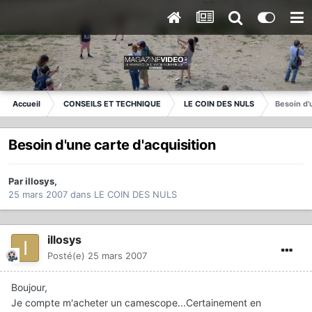
Accueil
CONSEILS ET TECHNIQUE
LE COIN DES NULS
Besoin d'
Besoin d'une carte d'acquisition
Par
illosys
,
25 mars 2007
dans
LE COIN DES NULS
illosys
Posté(e)
25 mars 2007
Boujour,
Je compte m'acheter un camescope...Certainement en