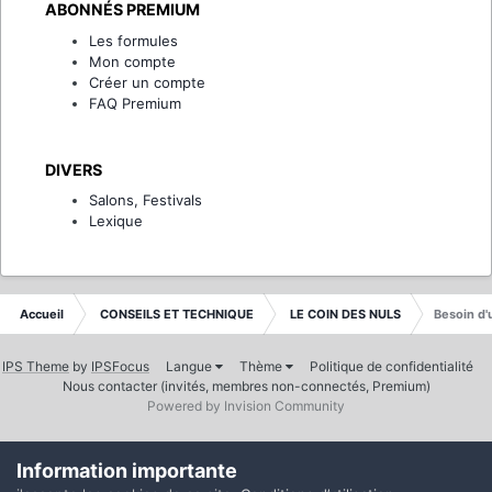
ABONNÉS PREMIUM
Les formules
Mon compte
Créer un compte
FAQ Premium
DIVERS
Salons, Festivals
Lexique
Accueil
CONSEILS ET TECHNIQUE
LE COIN DES NULS
Besoin d'
IPS Theme
by
IPSFocus
Langue
Thème
Politique de confidentialité
Nous contacter (invités, membres non-connectés, Premium)
Powered by Invision Community
Information importante