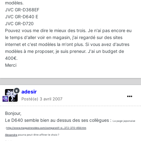
modèles.
JVC GR-D368EF
JVC GR-D640 E
JVC GR-D720
Pouvez vous me dire le mieux des trois. Je n'ai pas encore eu
le temps d'aller voir en magasin, j'ai regardé sur des sites
internet et c'est modèles la m'ont plus. Si vous avez d'autres
modèles à me proposer, je suis preneur. J'ai un budget de
400€.
Merci
adesir
Posté(e)
3 avril 2007
Bonjour,
Le D640 semble bien au dessus des ses collègues :
La page japonaise
:
http://www.magazinevideo.com/comparatif-vi...372-370-458.htm
Alexandra
pourra peut-être affiner le choix ?