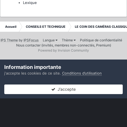
Lexique
Accueil
CONSEILS ET TECHNIQUE
LE COIN DES CAMÉRAS CLASSIQ
IPS Theme
by
IPSFocus
Langue
Thème
Politique de confidentialité
Nous contacter (invités, membres non-connectés, Premium)
Powered by Invision Community
Information importante
j'accepte les cookies de ce site.
Conditions d’utilisation
J’accepte
Forums
Non lues
Connexion
S’inscrire
Plus