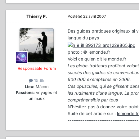
Thierry P.
Posté(e)
22 avril 2007
Des guides pratiques originaux si 
langue du pays
photo : © lemonde.fr
Voici ce qu'en dit le monde.fr
Les globe-trotteurs profitent volon
Responsable Forum
succès des guides de conversation
600 000 exemplaires en 2006.
15,6k
Ces opuscules, qui se glissent dan
Lieu:
Mâcon
Passions:
voyages et
les rudiments d'une langue. La pro
animaux
compréhensible par tous
N'hésitez pas à donnez votre poin
Suite de cet article sur :
lemonde.fr
--------------------------------------