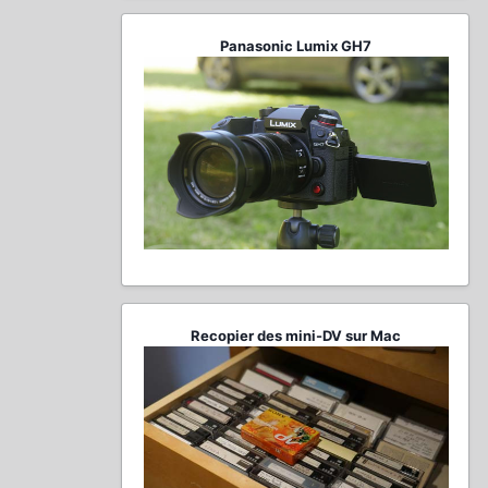
Panasonic Lumix GH7
Recopier des mini-DV sur Mac