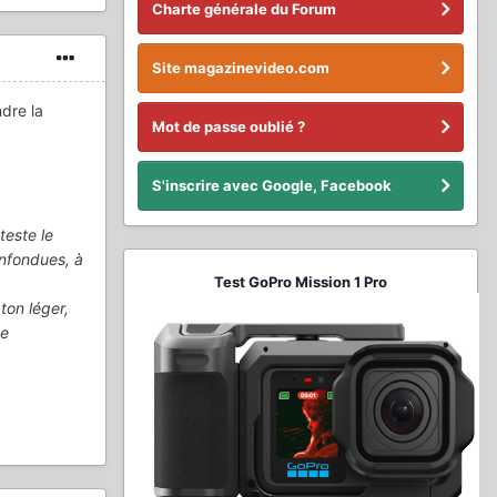
Charte générale du Forum
Site magazinevideo.com
dre la
Mot de passe oublié ?
S'inscrire avec Google, Facebook
teste le
onfondues, à
Test GoPro Mission 1 Pro
ton léger,
ue