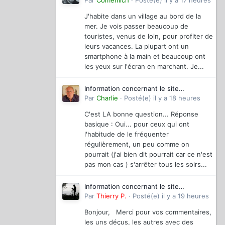
magazinevideo
Par
Comemich
·
Posté(e)
il y a 17 heures
J'habite dans un village au bord de la
mer. Je vois passer beaucoup de
touristes, venus de loin, pour profiter de
leurs vacances. La plupart ont un
smartphone à la main et beaucoup ont
les yeux sur l'écran en marchant. Je...
Information concernant le site
magazinevideo
Par
Charlie
·
Posté(e)
il y a 18 heures
C'est LA bonne question... Réponse
basique : Oui... pour ceux qui ont
l'habitude de le fréquenter
régulièrement, un peu comme on
pourrait (j'ai bien dit pourrait car ce n'est
pas mon cas ) s'arrêter tous les soirs...
Information concernant le site
magazinevideo
Par
Thierry P.
·
Posté(e)
il y a 19 heures
Bonjour, Merci pour vos commentaires,
les uns déçus, les autres avec des