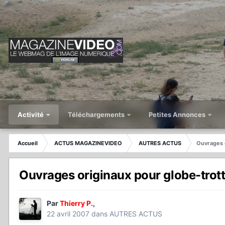
Activité
Téléchargements
Petites Annonces
Accueil
ACTUS MAGAZINEVIDEO
AUTRES ACTUS
Ouvrages 
Ouvrages originaux pour globe-trot
Par
Thierry P.
,
22 avril 2007
dans
AUTRES ACTUS