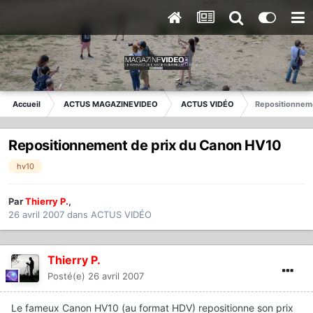
Accueil
ACTUS MAGAZINEVIDEO
ACTUS VIDÉO
Repositionnem
Repositionnement de prix du Canon HV10
hv10
Par
Thierry P.
,
26 avril 2007
dans
ACTUS VIDÉO
Thierry P.
Posté(e)
26 avril 2007
Le fameux Canon HV10 (au format HDV) repositionne son prix