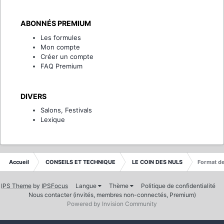
ABONNÉS PREMIUM
Les formules
Mon compte
Créer un compte
FAQ Premium
DIVERS
Salons, Festivals
Lexique
Accueil
CONSEILS ET TECHNIQUE
LE COIN DES NULS
Format de
IPS Theme
by
IPSFocus
Langue
Thème
Politique de confidentialité
Nous contacter (invités, membres non-connectés, Premium)
Powered by Invision Community