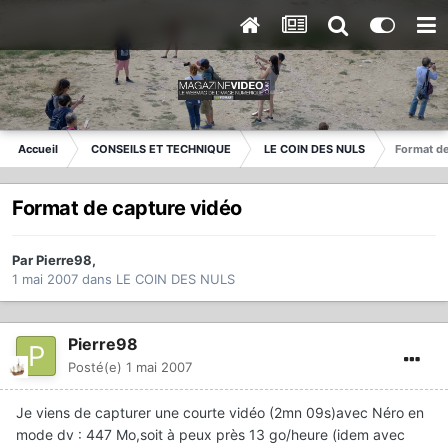
Accueil
CONSEILS ET TECHNIQUE
LE COIN DES NULS
Format de
Format de capture vidéo
Par
Pierre98
,
1 mai 2007
dans
LE COIN DES NULS
Pierre98
Posté(e)
1 mai 2007
Je viens de capturer une courte vidéo (2mn 09s)avec Néro en
mode dv : 447 Mo,soit à peux près 13 go/heure (idem avec