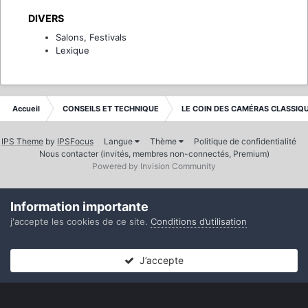
DIVERS
Salons, Festivals
Lexique
Accueil
CONSEILS ET TECHNIQUE
LE COIN DES CAMÉRAS CLASSIQ
IPS Theme
by
IPSFocus
Langue
Thème
Politique de confidentialité
Nous contacter (invités, membres non-connectés, Premium)
Powered by Invision Community
Information importante
j'accepte les cookies de ce site.
Conditions d’utilisation
J’accepte
Forums
Non lues
Connexion
S’inscrire
Plus