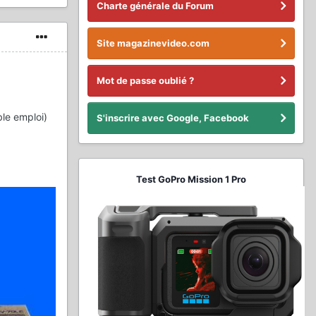
Charte générale du Forum
Site magazinevideo.com
Mot de passe oublié ?
ble emploi)
S'inscrire avec Google, Facebook
Test GoPro Mission 1 Pro