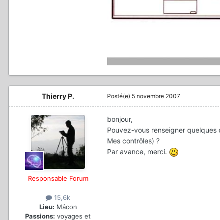
Thierry P.
Posté(e)
5 novembre 2007
bonjour,
Pouvez-vous renseigner quelques ch
Mes contrôles) ?
Par avance, merci.
Responsable Forum
15,6k
Lieu:
Mâcon
Passions:
voyages et