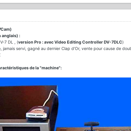
DVCam)
 anglais) :
DV-7 DL
, (
version Pro : avec Video Editing Controller DV-7DLC
)
e, jamais servi, gagné au dernier Clap d'Or, vente pour cause de dou
€
aractéristiques de la "machine":