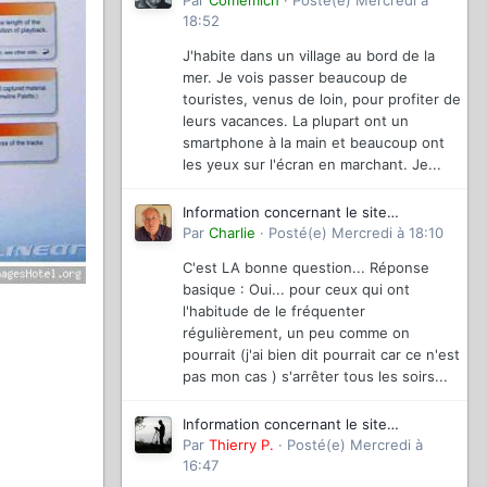
magazinevideo
Par
Comemich
·
Posté(e)
Mercredi à
18:52
J'habite dans un village au bord de la
mer. Je vois passer beaucoup de
touristes, venus de loin, pour profiter de
leurs vacances. La plupart ont un
smartphone à la main et beaucoup ont
les yeux sur l'écran en marchant. Je...
Information concernant le site
magazinevideo
Par
Charlie
·
Posté(e)
Mercredi à 18:10
C'est LA bonne question... Réponse
basique : Oui... pour ceux qui ont
l'habitude de le fréquenter
régulièrement, un peu comme on
pourrait (j'ai bien dit pourrait car ce n'est
pas mon cas ) s'arrêter tous les soirs...
Information concernant le site
magazinevideo
Par
Thierry P.
·
Posté(e)
Mercredi à
16:47