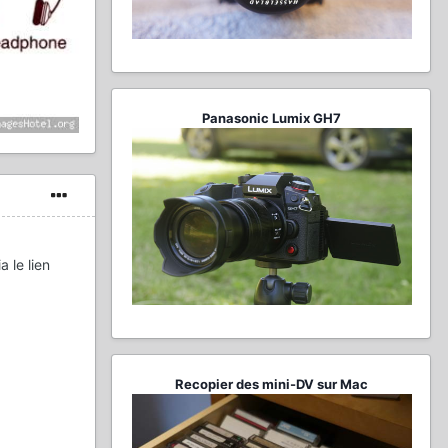
Panasonic Lumix GH7
 le lien
Recopier des mini-DV sur Mac