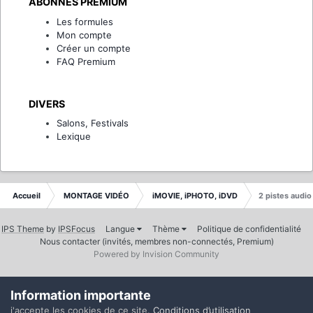
ABONNÉS PREMIUM
Les formules
Mon compte
Créer un compte
FAQ Premium
DIVERS
Salons, Festivals
Lexique
Accueil
MONTAGE VIDÉO
iMOVIE, iPHOTO, iDVD
2 pistes audio
IPS Theme
by
IPSFocus
Langue
Thème
Politique de confidentialité
Nous contacter (invités, membres non-connectés, Premium)
Powered by Invision Community
Information importante
j'accepte les cookies de ce site.
Conditions d’utilisation