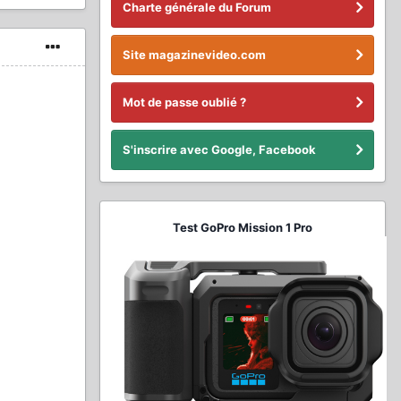
Charte générale du Forum
Site magazinevideo.com
Mot de passe oublié ?
S'inscrire avec Google, Facebook
Test GoPro Mission 1 Pro