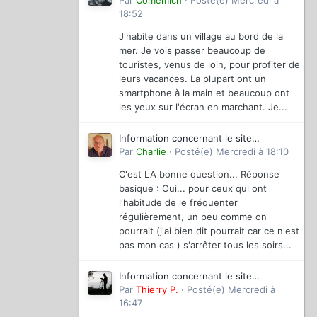
magazinevideo
Par
Comemich
·
Posté(e)
Mercredi à
18:52
J'habite dans un village au bord de la
mer. Je vois passer beaucoup de
touristes, venus de loin, pour profiter de
leurs vacances. La plupart ont un
smartphone à la main et beaucoup ont
les yeux sur l'écran en marchant. Je...
Information concernant le site
magazinevideo
Par
Charlie
·
Posté(e)
Mercredi à 18:10
C'est LA bonne question... Réponse
basique : Oui... pour ceux qui ont
l'habitude de le fréquenter
régulièrement, un peu comme on
pourrait (j'ai bien dit pourrait car ce n'est
pas mon cas ) s'arrêter tous les soirs...
Information concernant le site
magazinevideo
Par
Thierry P.
·
Posté(e)
Mercredi à
16:47