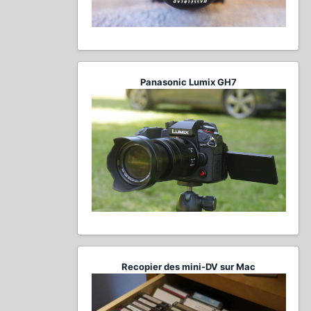
Panasonic Lumix GH7
Recopier des mini-DV sur Mac