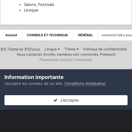
Salons, Festivals
Lexique
Accueil
CONSEILS ET TECHNIQUE
GÉNÉRAL
comment faire pour
IPS Theme
by
IPSFocus
Langue
Thème
Politique de confidentialité
Nous contacter (invités, membres non-connectés, Premium)
Powered by Invision Community
Information importante
j'accepte les cookies de ce site.
Conditions d’utilisation
J’accepte
Forums
Non lues
Connexion
S’inscrire
Plus