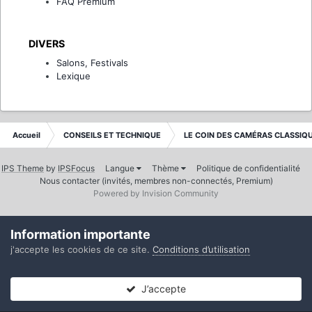
FAQ Premium
DIVERS
Salons, Festivals
Lexique
Accueil
CONSEILS ET TECHNIQUE
LE COIN DES CAMÉRAS CLASSIQ
IPS Theme
by
IPSFocus
Langue
Thème
Politique de confidentialité
Nous contacter (invités, membres non-connectés, Premium)
Powered by Invision Community
Information importante
j'accepte les cookies de ce site.
Conditions d’utilisation
J’accepte
Forums
Non lues
Connexion
S’inscrire
Plus